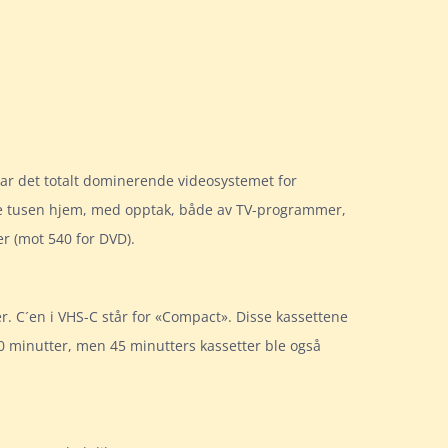
 var det totalt dominerende videosystemet for
i de tusen hjem, med opptak, både av TV-programmer,
er (mot 540 for DVD).
. C´en i VHS-C står for «Compact». Disse kassettene
30 minutter, men 45 minutters kassetter ble også