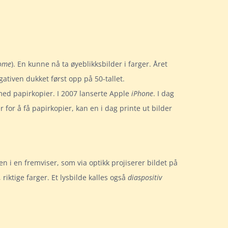
ome
). En kunne nå ta øyeblikksbilder i farger. Året
egativen dukket først opp på 50-tallet.
med papirkopier. I 2007 lanserte Apple
iPhone
. I dag
r for å få papirkopier, kan en i dag printe ut bilder
en i en fremviser, som via optikk projiserer bildet på
, riktige farger. Et lysbilde kalles også
diaspositiv