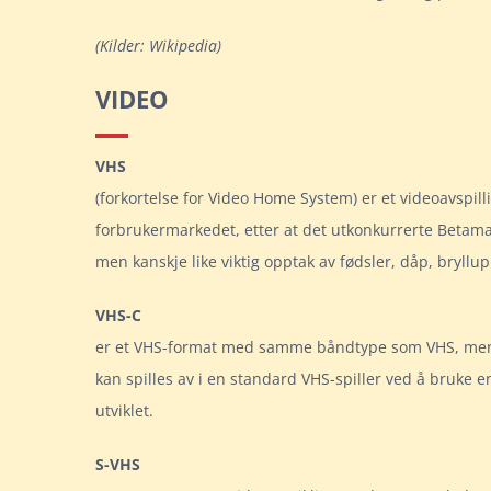
(Kilder: Wikipedia)
VIDEO
VHS
(forkortelse for Video Home System) er et videoavspil
forbrukermarkedet, etter at det utkonkurrerte Betama
men kanskje like viktig opptak av fødsler, dåp, bryll
VHS-C
er et VHS-format med samme båndtype som VHS, men i e
kan spilles av i en standard VHS-spiller ved å bruke 
utviklet.
S-VHS