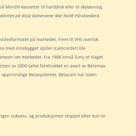
MiniDV kassetter til harddisk eller til skyløsning.
kvaliteten på disse kameraene ikke holdt HD-standard.
e videoformatet på markedet, frem til VHS overtok
era med innebygget spiller (camcorder) ble
 kampen om markedet. Fra 1988 innså Sony at slaget
elsen av 2000-tallet foretrukket en avart av Betamax,
et opprinnelige Betasystemet. Betacam har siden
ingen suksess, og produksjonen stoppet etter kun to