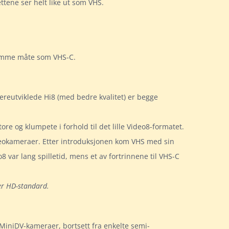
ttene ser helt like ut som VHS.
 samme måte som VHS-C.
ereutviklede Hi8 (med bedre kvalitet) er begge
 og klumpete i forhold til det lille Video8-formatet.
deokameraer. Etter introduksjonen kom VHS med sin
var lang spilletid, mens et av fortrinnene til VHS-C
der HD-standard.
r MiniDV-kameraer, bortsett fra enkelte semi-