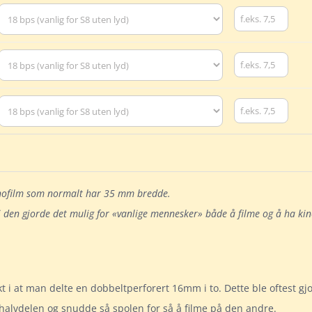
 kinofilm som normalt har 35 mm bredde.
i den gjorde det mulig for «vanlige mennesker» både å filme og å ha ki
 i at man delte en dobbeltperforert 16mm i to. Dette ble oftest gj
 halvdelen og snudde så spolen for så å filme på den andre.