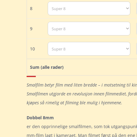
8
9
10
Sum (alle rader)
Smalfilm betyr film med liten bredde – i motsetning til
Smalfilmen utgjorde en revolusjon innen filmmediet, ford
kjøpes så rimelig at filming ble mulig i hjemmene.
Dobbel 8mm
er den opprinnelige smalfilmen, som tok utgangspunkt
mm-film lagt i kameraet. Man filmet først på den ene