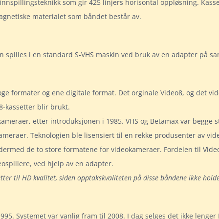
nnspillingsteknikk som gir 425 linjers horisontal oppløsning. Kasse
agnetiske materialet som båndet består av.
an spilles i en standard S-VHS maskin ved bruk av en adapter på
e formater og ene digitale format. Det orginale Video8, og det vid
8-kassetter blir brukt.
eraer, etter introduksjonen i 1985. VHS og Betamax var begge store
meraer. Teknologien ble lisensiert til en rekke produsenter av vi
rmed de to store formatene for videokameraer. Fordelen til Video8 
eospillere, ved hjelp av en adapter.
etter til HD kvalitet, siden opptakskvaliteten på disse båndene ikke hol
995. Systemet var vanlig fram til 2008. I dag selges det ikke lenge