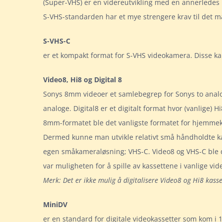
(Super-VHS) er en videreutvikling med en annerledes i
S-VHS-standarden har et mye strengere krav til det m
S-VHS-C
er et kompakt format for S-VHS videokamera. Disse k
Video8, Hi8 og Digital 8
Sonys 8mm videoer et samlebegrep for Sonys to analog
analoge. Digital8 er et digitalt format hvor (vanlige) Hi
8mm-formatet ble det vanligste formatet for hjemmekam
Dermed kunne man utvikle relativt små håndholdte ka
egen småkameraløsning; VHS-C. Video8 og VHS-C ble de
var muligheten for å spille av kassettene i vanlige vid
Merk: Det er ikke mulig å digitalisere Video8 og Hi8 kass
MiniDV
er en standard for digitale videokassetter som kom i 1