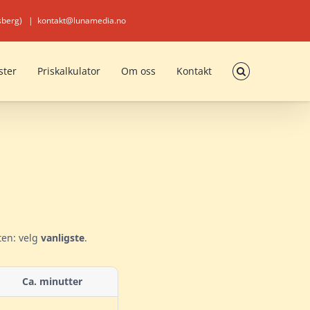
nsberg)
|
kontakt@lunamedia.no
ster
Priskalkulator
Om oss
Kontakt
ten: velg
vanligste
.
Ca. minutter