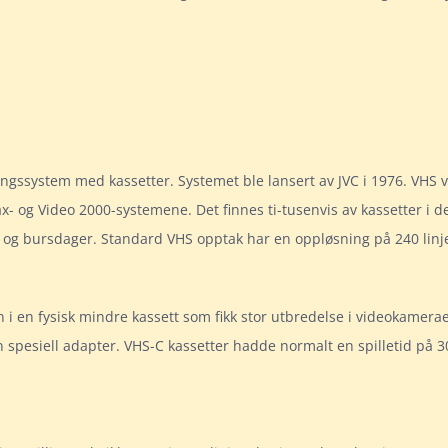
lingssystem med kassetter. Systemet ble lansert av JVC i 1976. VHS
x- og Video 2000-systemene. Det finnes ti-tusenvis av kassetter 
up og bursdager. Standard VHS opptak har en oppløsning på 240 linj
n fysisk mindre kassett som fikk stor utbredelse i videokameraer
en spesiell adapter. VHS-C kassetter hadde normalt en spilletid på 