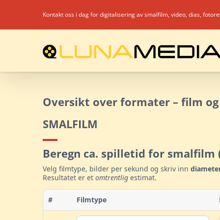
Skip
Kontakt oss i dag for digitalisering av smalfilm, video, dias, fotor
to
content
Oversikt over formater – film og
SMALFILM
Beregn ca. spilletid for smalfilm
Velg filmtype, bilder per sekund og skriv inn
diameter
Resultatet er et
omtrentlig
estimat.
#
Filmtype