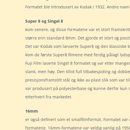
Formatet ble introdusert av Kodak i 1932. Andre na
Super 8 og Singel 8
kom senere, og disse formatene var et stort framskritt
større enn standard 8mm. Det gjorde et stort og positi
Det var Kodak som lanserte Super8 og den klassiske k
kom de første Super8 filmene med ferdig pålagt lydsp
Fuji Film laserte Singel 8 formatet og var etter mang
slank, men høy. Den tillot full tilbakespoling og dob
presisjonsframstilt stål og ikke av plast slik som var
var produsert på polyesterbase og kunne derfor kun 
etterhvert fra markedet.
16mm
er også definert som et smalfilmformat. Formatet va
formatene. 16mm-formatene var veldig vanlig på 1950