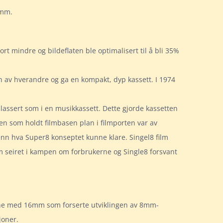
8mm.
rt mindre og bildeflaten ble optimalisert til å bli 35%
n av hverandre og ga en kompakt, dyp kassett. I 1974
lassert som i en musikkassett. Dette gjorde kassetten
ten som holdt filmbasen plan i filmporten var av
e enn hva Super8 konseptet kunne klare. Singel8 film
m seiret i kampen om forbrukerne og Single8 forsvant
dene med 16mm som forserte utviklingen av 8mm-
joner.