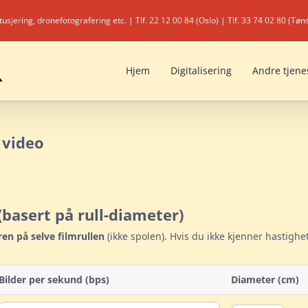
etusjering, dronefotografering etc. | Tlf. 22 12 00 84 (Oslo) | Tlf. 33 74 02 80 (Tø
Hjem
Digitalisering
Andre tjene
 video
 (basert på rull-diameter)
en på selve filmrullen
(ikke spolen). Hvis du ikke kjenner hastighe
Bilder per sekund (bps)
Diameter (cm)