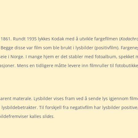
i 1861. Rundt 1935 lykkes Kodak med å utvikle fargefilmen (
Kodachr
. Begge disse var film som ble brukt i lysbilder (positivfilm). Fargen
nseie i Norge. I mange hjem er det stabler med fotoalbum, spekket 
sjoner. Mens en tidligere måtte levere inn filmruller til fotobutikke
sparent materale. Lysbilder vises fram ved å sende lys igjennom film
 lysbildebetrakter. Til forskjell fra negativfilm har lysbilder positive
ildefremviser kalles
slides
.