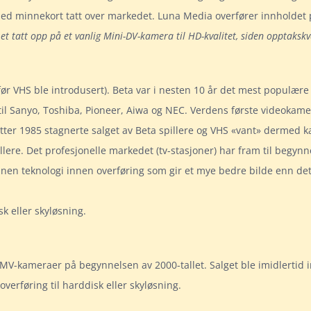
d minnekort tatt over markedet. Luna Media overfører innholdet på 
et tatt opp på et vanlig Mini-DV-kamera til HD-kvalitet, siden opptaks
 før VHS ble introdusert). Beta var i nesten 10 år det mest populær
 til Sanyo, Toshiba, Pioneer, Aiwa og NEC. Verdens første videokam
Etter 1985 stagnerte salget av Beta spillere og VHS «vant» dermed
llere. Det profesjonelle markedet (tv-stasjoner) har fram til begynn
 annen teknologi innen overføring som gir et mye bedre bilde enn d
k eller skyløsning.
 MV-kameraer på begynnelsen av 2000-tallet. Salget ble imidlertid 
verføring til harddisk eller skyløsning.