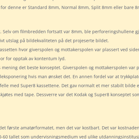
vn for denne er Standard 8mm, Normal 8mm, Split 8mm eller bare 
. Selv om filmbredden fortsatt var 8mm, ble perforeringshullene gjo
vt utslag på bildekvaliteten på det projeserte bildet.
assetten hvor giverspolen og mottakerspolen var plassert ved side
or for opptak av kontentum lyd.
es mening det beste konseptet. Giverspolen og mottakerspolen var p
beleksponering hvis man ønsket det. En annen fordel var at trykkpla
 tilfelle med Super8 kassettene. Det gav normalt et mer stabilt bild
skjøtes med tape. Dessverre var det Kodak og Super8 konseptet so
r det første amatørformatet, men det var kostbart. Det var kostna
-60 tallet som undervisningsmedium ved ulike utdanningsinstitus