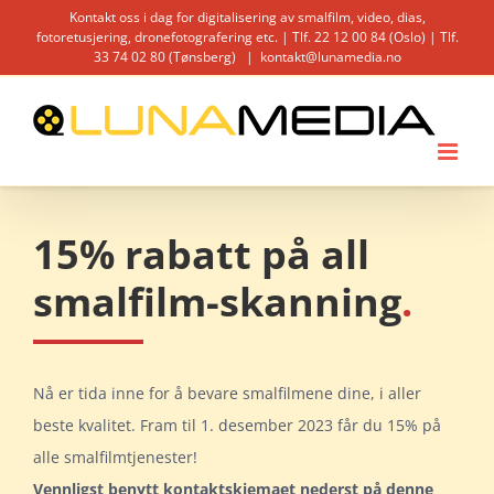
Skip
Kontakt oss i dag for digitalisering av smalfilm, video, dias,
fotoretusjering, dronefotografering etc. | Tlf. 22 12 00 84 (Oslo) | Tlf.
to
33 74 02 80 (Tønsberg)
|
kontakt@lunamedia.no
content
15% rabatt på all
smalfilm-skanning
.
Nå er tida inne for å bevare smalfilmene dine, i aller
beste kvalitet. Fram til 1. desember 2023 får du 15% på
alle smalfilmtjenester!
Vennligst benytt kontaktskjemaet nederst på denne