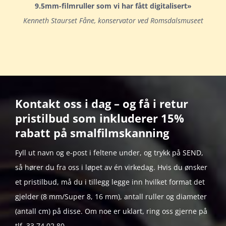
9.5mm-filmruller som vi har fått digitalisert»
Kenneth Staurset Fåne, konservator ved Romsdalsmuseet
Kontakt oss i dag – og få i retur
pristilbud som inkluderer 15%
rabatt på smalfilmskanning
Fyll ut navn og e-post i feltene under, og trykk på SEND,
så hører du fra oss i løpet av én virkedag. Hvis du ønsker
et pristilbud, må du i tillegg legge inn hvilket format det
gjelder (8 mm/Super 8, 16 mm), antall ruller og diameter
(antall cm) på disse. Om noe er uklart, ring oss gjerne på
tlf. 33 74 02 80.